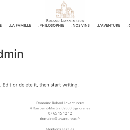
E
.LA FAMILLE
.PHILOSOPHIE
.NOS VINS
.L’AVENTURE
.
dmin
Edit or delete it, then start writing!
Domaine Roland Lavantureux
4 Rue Saint-Martin, 89800 Lignorelles
07 65 15 12 12
domaine@lavantureux.fr
Mentions Légales