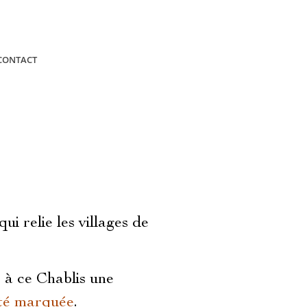
CONTACT
i relie les villages de
e à ce Chablis une
sité marquée
.