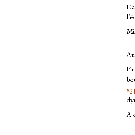
L’
l’
Mi
Au
En
bo
ap
dy
A 